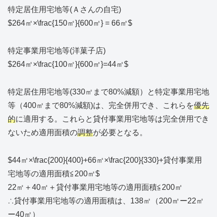
特定居住用宅地等(Ａさんの自宅)
$264㎡×\frac{150㎡}{600㎡} = 66㎡$
特定事業用宅地等(洋菓子店)
$264㎡×\frac{100㎡}{600㎡}=44㎡$
特定居住用宅地等(330㎡まで80%減額）と特定事業用宅地
等（400㎡まで80%減額)は、完全併用でき、これらを
優先
的
に適用する。これらと貸付事業用宅地等は完全併用でき
ないため適用面積の
調整
が必要となる。
$44㎡×\frac{200}{400}+66㎡×\frac{200}{330}+貸付事業用
宅地等の適用面積≦200㎡$
22㎡＋40㎡＋貸付事業用宅地等の適用面積≦200㎡
∴貸付事業用宅地等の適用面積は、138㎡（200㎡ー22㎡
ー40㎡）