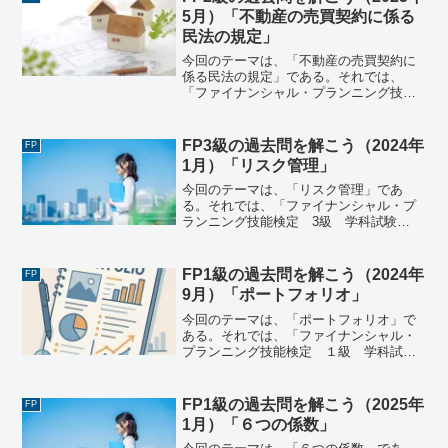
5月）「不動産の売買契約に係る
民法の規定」
今回のテーマは、「不動産の売買契約に
係る民法の規定」である。それでは、
「ファイナンシャル・プランニング技能
検定 2級 学科試験（2025年5月25日実
施）」で出題された過去問にチャレンジ
してみよう。問題 ４３不動産の売買契約
FP3級の過去問を解こう（2024年
FP
に係る民法の規定...
1月）「リスク管理」
今回のテーマは、「リスク管理」であ
る。それでは、「ファイナンシャル・プ
ランニング技能検定 3級 学科試験
（2024年1月28日実施）」で出題された
過去問にチャレンジしてみよう。ファイ
ナンシャル・プランニング技能検定 3
FP1級の過去問を解こう（2024年
FP
級 学科試験（2024...
9月）「ポートフォリオ」
今回のテーマは、「ポートフォリオ」で
ある。それでは、「ファイナンシャル・
プランニング技能検定 １級 学科試験
＜応用編＞（2024年9月8日実施）」で出
題された過去問にチャレンジしてみよ
う。ファイナンシャル・プランニング技
FP1級の過去問を解こう（2025年
FP
能検定 １級 学科試...
1月）「６つの係数」