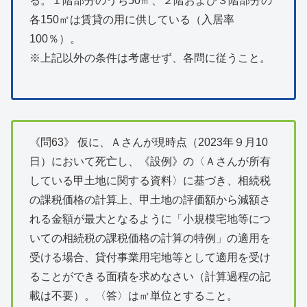
る。１階部分のうち50㎡、２階および３階部分の
各150㎡は賃貸の用に供している（入居率
100％）。
※上記以外の条件は考慮せず、各問に従うこと。
《問63》 仮に、Ａさんが現時点（2023年９月10
日）において死亡し、《設例》の〈Ａさんが所有
している甲土地に関する資料〉に基づき、相続税
の課税価格の計算上、甲土地の評価額から減額さ
れる金額が最大となるように「小規模宅地等につ
いての相続税の課税価格の計算の特例」の適用を
受ける場合、貸付事業用宅地等として適用を受け
ることができる面積を求めなさい（計算過程の記
載は不要）。〈答〉は㎡単位とすること。