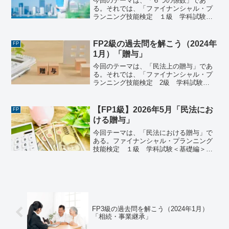
今回のテーマは、「６つの係数」であ
る。それでは、「ファイナンシャル・プ
ランニング技能検定 １級 学科試験＜
基礎編＞（2025年1月26日実施）」で出
題された過去問にチャレンジしてみよ
う。ファイナンシャル・プランニング技
FP2級の過去問を解こう（2024年
FP
能検定 １級 学科試験...
1月）「贈与」
今回のテーマは、「民法上の贈与」であ
る。それでは、「ファイナンシャル・プ
ランニング技能検定 2級 学科試験
（2024年1月28日実施）」で出題された
過去問にチャレンジしてみよう。ファイ
ナンシャル・プランニング技能検定 2
【FP1級】2026年5月「民法にお
FP
級 学科試験（202...
ける贈与」
今回テーマは、「民法における贈与」で
ある。ファイナンシャル・プランニング
技能検定 １級 学科試験＜基礎編＞
（2026年5月24日実施）《問42》 民法に
おける贈与に関する次の記述のうち、最
も不適切なものはどれか。1) 定期贈与
は、贈与者が死...
FP3級の過去問を解こう（2024年1月）
「相続・事業継承」