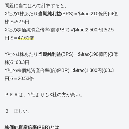
問題に当てはめて計算すると、
X社の1株あたり
当期純利益
(BPS)＝$\frac{210億円}{4億
株}$=52.5円
X社の株価純資産倍率(倍)(PBR) =$\frac{2,500円}{52.5
円}$＝
47.61倍
Y社の1株あたり
当期純利益
(BPS)＝$\frac{190億円}{3億
株}$=63.3円
Y社の株価純資産倍率(倍)(PBR) =$\frac{1,300円}{63.3
円}$＝20.53倍
ＰＥＲは、Y社よりもX社の方が高い。
３ 正しい。
株価純資産倍率(PBR)とは