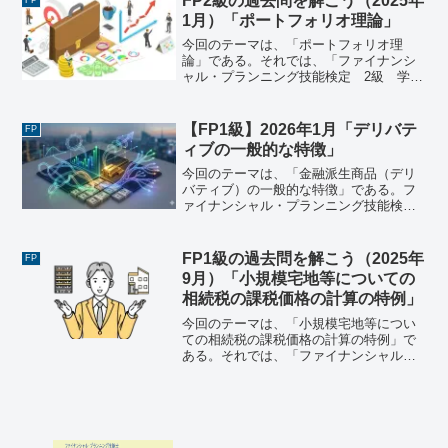
FP2級の過去問を解こう（2025年
験（2025年5...
1月）「ポートフォリオ理論」
今回のテーマは、「ポートフォリオ理
論」である。それでは、「ファイナンシ
ャル・プランニング技能検定 2級 学科
試験（2025年1月26日実施）」で出題さ
れた過去問にチャレンジしてみよう。フ
ァイナンシャル・プランニング技能検
【FP1級】2026年1月「デリバテ
FP
定 2級 学科試験（...
ィブの一般的な特徴」
今回のテーマは、「金融派生商品（デリ
バティブ）の一般的な特徴」である。フ
ァイナンシャル・プランニング技能検
定 １級 学科試験＜基礎編＞（2026年1
月25日実施）《問22》 金融派生商品（デ
リバティブ）の一般的な特徴に関する次
FP1級の過去問を解こう（2025年
FP
の記述のうち、...
9月）「小規模宅地等についての
相続税の課税価格の計算の特例」
今回のテーマは、「小規模宅地等につい
ての相続税の課税価格の計算の特例」で
ある。それでは、「ファイナンシャル・
プランニング技能検定 １級 学科試験
＜応用編＞（2025年9月14日実施）」で
出題された過去問にチャレンジしてみよ
う。ファイナンシャ...