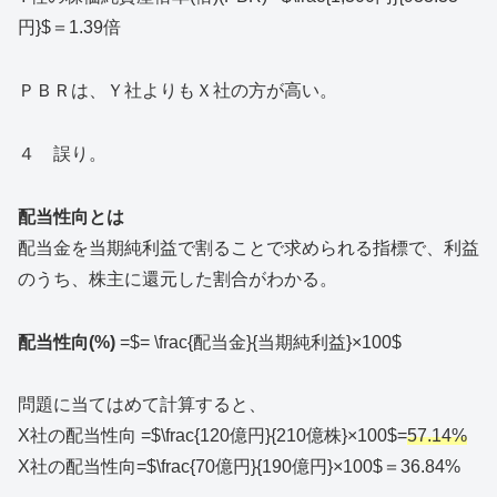
円}$＝1.39倍
ＰＢＲは、Ｙ社よりもＸ社の方が高い。
４ 誤り。
配当性向とは
配当金を当期純利益で割ることで求められる指標で、利益
のうち、株主に還元した割合がわかる。
配当性向
(%)
=$= \frac{配当金}{当期純利益}×100$
問題に当てはめて計算すると、
X社の配当性向 =$\frac{120億円}{210億株}×100$=
57.14%
X社の配当性向=$\frac{70億円}{190億円}×100$＝36.84%