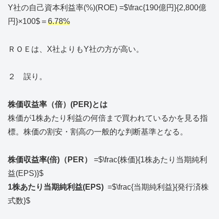
Y社の自己資本利益率(%)(ROE) =$\frac{190億円}{2,800億
円}×100$＝
6.78%
ＲＯＥは、X社よりもY社の方が高い。
２ 誤り。
株価収益率（倍）(PER)とは
株価が1株あたり利益の何倍まで買われているかを見る指
標。株価の割安・割高の一般的な判断基準となる。
株価収益率(倍)（PER）
=$\frac{株価}{1株あたり当期純利
益(EPS)}$
1株あたり当期純利益(EPS)
=$\frac{当期純利益}{発行済株
式数}$