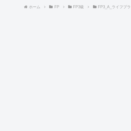
ホーム
FP
FP3級
FP3_A_ライフ