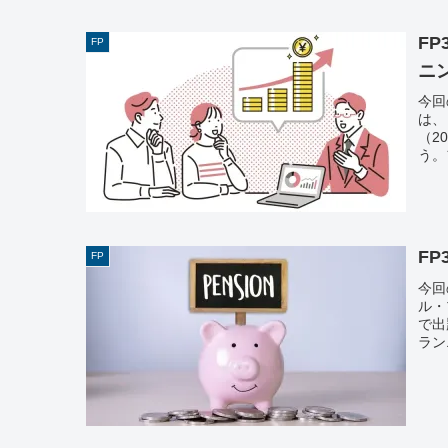
F
FP
ニ
今回
は、
（2
う。
F
FP
今回
ル・
で出
ラン