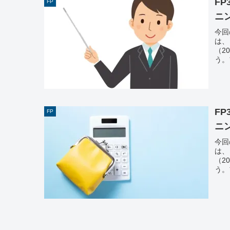
F
FP
ニ
今回
は、
（2
う。
F
FP
ニ
今回
は、
（2
う。