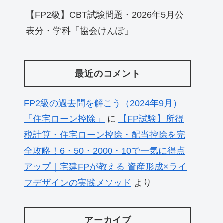
【FP2級】CBT試験問題・2026年5月公
表分・学科「協会けんぽ」
最近のコメント
FP2級の過去問を解こう（2024年9月）
「住宅ローン控除」
に
【FP試験】所得
税計算・住宅ローン控除・配当控除を完
全攻略！6・50・2000・10で一気に得点
アップ｜宅建FPが教える 資産形成×ライ
フデザインの実践メソッド
より
アーカイブ