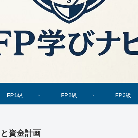
FP1級
FP2級
FP3級
グと資金計画