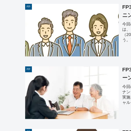
F
FP
ニ
今回
は、
（2
う。
F
FP
ー
今回
ナン
実施
ャル