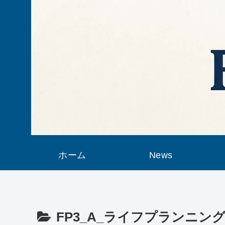
ホーム
News
FP3_A_ライフプランニン