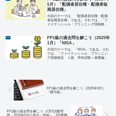
に関する次...
5月）「配偶者居住権・配偶者短
期居住権」
今回のテーマは、「配偶者居住権・配偶
者短期居住権」である。それでは、「フ
ァイナンシャル・プランニング技能検
定 １級 学科試験＜基礎編＞（2024年5
月26日実施）」で出題された過去問にチ
ャレンジしてみよう。ファイナンシャ
FP1級の過去問を解こう（2025年
FP
ル・プランニング技能...
1月）「NISA」
今回のテーマは、「NISA」である。それ
では、「ファイナンシャル・プランニン
グ技能検定 １級 学科試験＜基礎編＞
（2025年1月26日実施）」で出題された
過去問にチャレンジしてみよう。ファイ
ナンシャル・プランニング技能検定 １
級 学科試験＜...
FP1級の過去問を解こう（2025年9月）
「贈与税」
FP2級の過去問を解こう（CBT試験問
題・2025年5月公表分・学科）「FP業務