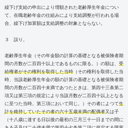
繰下げ支給の申出により増額された老齢厚生年金につい
て、在職老齢年金の仕組みにより支給調整が行われる場
合、繰下げ加算額は支給調整の対象とならない。
３ 誤り。
老齢厚生年金（その年金額の計算の基礎となる被保険者期
間の月数が二百四十以上であるものに限る。）の額は、
受
給権者がその権利を取得した当時
（その権利を取得した当
時、当該老齢厚生年金の額の計算の基礎となる被保険者期
間の月数が二百四十未満であつたときは、第四十三条第二
項又は第三項の規定により当該月数が二百四十以上となる
に至つた当時。第三項において同じ。）その者によつて
生
計を維持していたその者の六十五歳未満の配偶者
又は子
（十八歳に達する日以後の最初の三月三十一日までの間に
ある子及び二十歳未満で第四十七条第二項に規定する障害