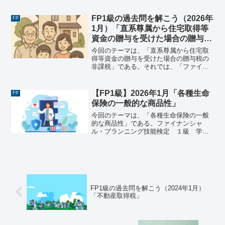
た過去問にチャレンジしてみよう。問題
１ファイナンシャル・プランナー（以下
FP1級の過去問を解こう（2026年
FP
「ＦＰ」という...
1月）「直系尊属から住宅取得等
資金の贈与を受けた場合の贈与税
の非課税」
今回のテーマは、「直系尊属から住宅取
得等資金の贈与を受けた場合の贈与税の
非課税」である。それでは、「ファイナ
ンシャル・プランニング技能検定 １
級 学科試験＜基礎編＞（2026年1月25
日実施）」で出題された過去問にチャレ
【FP1級】2026年1月「各種生命
FP
ンジしてみよう。ファ...
保険の一般的な商品性」
今回のテーマは、「各種生命保険の一般
的な商品性」である。ファイナンシャ
ル・プランニング技能検定 １級 学科
試験＜基礎編＞（2026年1月25日実施）
《問10》《問10》 各種生命保険の一般的
な商品性に関する次の記述のうち、適切
なものはいくつ...
FP1級の過去問を解こう（2024年1月）
「不動産取得税」