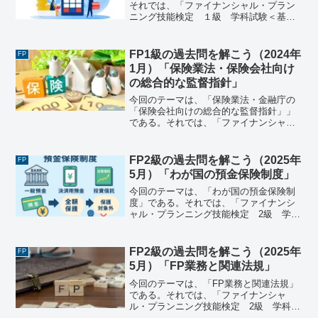
それでは、「ファイナンシャル・プラン
ニング技能検定 １級 学科試験＜基礎
編＞（2020年9月13日実施）」で出題さ
れた過去問にチャレンジしてみよう。フ
ァイナンシャル・プランニング技能検
FP1級の過去問を解こう（2024年
FP
定 １級 学科試験＜...
1月）「保険業法・保険会社向け
の総合的な監督指針」
今回のテーマは、「保険業法・金融庁の
「保険会社向けの総合的な監督指針」」
である。それでは、「ファイナンシャ
ル・プランニング技能検定 １級 学科
試験＜基礎編＞（2024年1月28日実
施）」で出題された過去問にチャレンジ
FP2級の過去問を解こう（2025年
FP
してみよう。ファイナンシ...
5月）「わが国の預金保険制度」
今回のテーマは、「わが国の預金保険制
度」である。それでは、「ファイナンシ
ャル・プランニング技能検定 2級 学科
試験（2025年5月25日実施）」で出題さ
れた過去問にチャレンジしてみよう。フ
ァイナンシャル・プランニング技能検
FP2級の過去問を解こう（2025年
FP
定 2級 学科試験...
5月）「FP業務と関連法規」
今回のテーマは、「FP業務と関連法規」
である。それでは、「ファイナンシャ
ル・プランニング技能検定 2級 学科試
験（2025年５月2５日実施）」で出題され