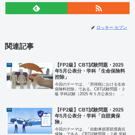
ロッキー セブン
関連記事
【FP2級】CBT試験問題・2025
FP
年5月公表分・学科「生命保険料
控除」
今回のテーマは、「所得税における生命
保険料控除」である。CBT試験問題・２
級 学科試験（2025 年５月公表分） 問
14問14所得税における生命保険料控除に
関する次の記述のうち、最も適切なもの
はどれか。なお、各選択肢において、生
【FP2級】CBT試験問題・2025
FP
命保険契約...
年5月公表分・学科「自賠責保
険」
今回のテーマは、「自動車損害賠償責任
保険」である。CBT試験問題・２級 学科