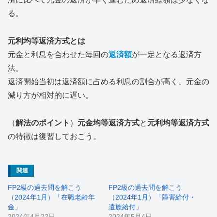
る。
元利均等返済方式とは
元金と利息を合わせた毎回の
返済額
が一定となる返済方
法。
返済開始当初は返済額に占める利息の割合が高く、元金の
減り方が相対的に遅い。
（
解法のポイント
）
元金均等返済方式
と
元利均等返済方式
の特徴は復習しておこう。
関連
FP2級の過去問を解こう
FP2級の過去問を解こう
（2024年1月）「在職老齢年
（2024年1月）「障害給付・
金」
遺族給付」
2024年4月22日
2024年5月4日