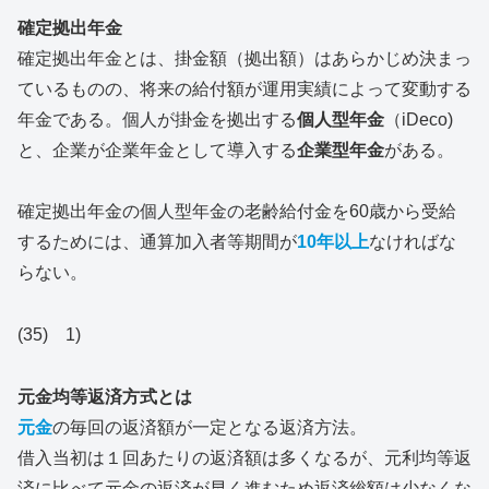
確定拠出年金
確定拠出年金とは、掛金額（拠出額）はあらかじめ決まっ
ているものの、将来の給付額が運用実績によって変動する
年金である。個人が掛金を拠出する
個人型年金
（iDeco)
と、企業が企業年金として導入する
企業型年金
がある。
確定拠出年金の個人型年金の老齢給付金を60歳から受給
するためには、通算加入者等期間が
10年以上
なければな
らない。
(35) 1)
元金均等返済方式とは
元金
の毎回の返済額が一定となる返済方法。
借入当初は１回あたりの返済額は多くなるが、元利均等返
済に比べて元金の返済が早く進むため返済総額は少なくな