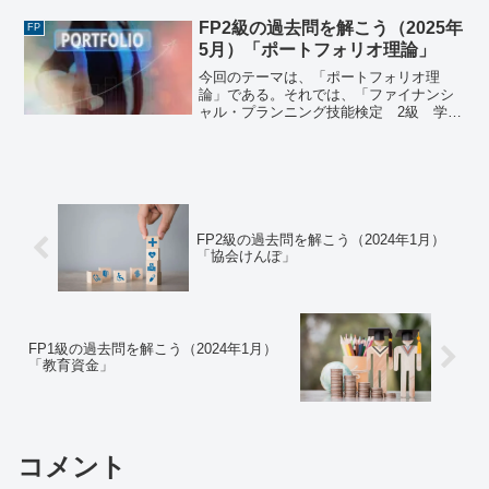
月25日実施）《問22》 金融派生商品（デ
リバティブ）の一般的な特徴に関する次
FP2級の過去問を解こう（2025年
FP
の記述のうち、...
5月）「ポートフォリオ理論」
今回のテーマは、「ポートフォリオ理
論」である。それでは、「ファイナンシ
ャル・プランニング技能検定 2級 学科
試験（2025年5月25日実施）」で出題さ
れた過去問にチャレンジしてみよう。フ
ァイナンシャル・プランニング技能検
定 2級 学科試験（...
FP2級の過去問を解こう（2024年1月）
「協会けんぽ」
FP1級の過去問を解こう（2024年1月）
「教育資金」
コメント