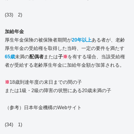
(33) 2)
加給年金
厚生年金保険の被保険者期間が
20年以上
ある者が、老齢
厚生年金の受給権を取得した当時、一定の要件を満たす
65歳
未満の
配偶者
または
子
※
を有する場合、当該受給権
者が受給する老齢厚生年金に加給年金額が加算される。
※
18歳到達年度の末日までの間の子
または1級・2級の障害の状態にある20歳未満の子
（参考）日本年金機構のWebサイト
(34) 1)