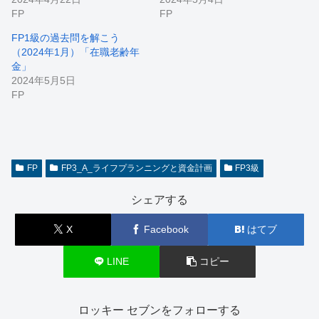
FP
FP
FP1級の過去問を解こう
（2024年1月）「在職老齢年
金」
2024年5月5日
FP
FP
FP3_A_ライフプランニングと資金計画
FP3級
シェアする
X
Facebook
はてブ
LINE
コピー
ロッキー セブンをフォローする