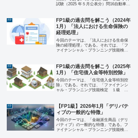
試験（2025 年５月公表分）問16自動車損
害賠償責任保険（以下、「自賠責保険」
という）に関する次の記述のうち、最も
不適切なものはどれか。1) 原動機付自転
FP1級の過去問を解こう（2024年
FP
車は、自...
1月）「法人における生命保険の
経理処理」
今回のテーマは、「法人における生命保
険の経理処理」である。それでは、「フ
ァイナンシャル・プランニング技能検
定 １級 学科試験＜基礎編＞（2024年1
月28日実施）」で出題された過去問にチ
ャレンジしてみよう。ファイナンシャ
FP1級の過去問を解こう（2025年
FP
ル・プランニング技能...
1月）「住宅借入金等特別控除」
今回のテーマは、「住宅借入金等特別控
除」である。それでは、「ファイナンシ
ャル・プランニング技能検定 １級 学
科試験＜基礎編＞（2025年1月26日実
施）」で出題された過去問にチャレンジ
してみよう。ファイナンシャル・プラン
【FP1級】2026年1月「デリバテ
FP
ニング技能検定 １級...
ィブの一般的な特徴」
今回のテーマは、「金融派生商品（デリ
バティブ）の一般的な特徴」である。フ
ァイナンシャル・プランニング技能検
定 １級 学科試験＜基礎編＞（2026年1