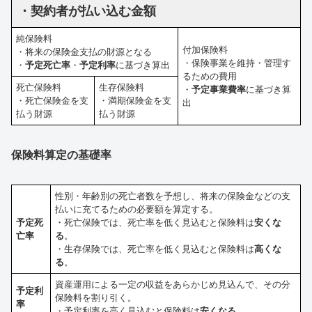
・契約者が払い込む金額
純保険料
付加保険料
・将来の保険金支払の財源となる
・保険事業を維持・管理す
・
予定死亡率
・
予定利率
に基づき算出
るための費用
死亡保険料
生存保険料
・
予定事業費率
に基づき算
・死亡保険金を支
・満期保険金を支
出
払う財源
払う財源
保険料算定の基礎率
性別・年齢別の死亡者数を予想し、将来の保険金などの支
払いに充てるための必要額を算定する。
予定死
・死亡保険では、死亡率を低く見込むと保険料は
安くな
亡率
る
。
・生存保険では、死亡率を低く見込むと保険料は
高くな
る
。
資産運用による一定の収益をあらかじめ見込んで、その分
予定利
保険料を割り引く。
率
・予定利率を高く見込むと保険料は
安くなる
。