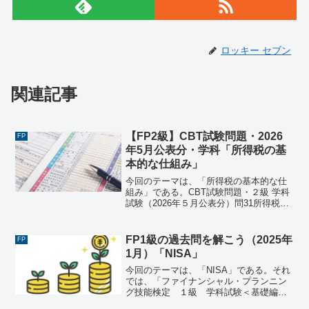
ロッキー セブン
関連記事
【FP2級】CBT試験問題・2026
FP
年5月公表分・学科「所得税の基
本的な仕組み」
今回のテーマは、「所得税の基本的な仕
組み」である。CBT試験問題・２級 学科
試験（2026年５月公表分）問31所得税の
基本的な仕組みに関する次の記述のう
ち、最も適切なものはどれか。1) 所得税
の納税義務者は、日本国籍を有する個人
FP1級の過去問を解こう（2025年
FP
および日本国...
1月）「NISA」
今回のテーマは、「NISA」である。それ
では、「ファイナンシャル・プランニン
グ技能検定 １級 学科試験＜基礎編＞
（2025年1月26日実施）」で出題された