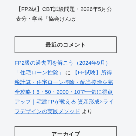
【FP2級】CBT試験問題・2026年5月公
表分・学科「協会けんぽ」
最近のコメント
FP2級の過去問を解こう（2024年9月）
「住宅ローン控除」
に
【FP試験】所得
税計算・住宅ローン控除・配当控除を完
全攻略！6・50・2000・10で一気に得点
アップ｜宅建FPが教える 資産形成×ライ
フデザインの実践メソッド
より
アーカイブ