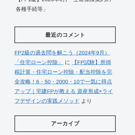
各種手続等」
最近のコメント
FP2級の過去問を解こう（2024年9月）
「住宅ローン控除」
に
【FP試験】所得
税計算・住宅ローン控除・配当控除を完
全攻略！6・50・2000・10で一気に得点
アップ｜宅建FPが教える 資産形成×ライ
フデザインの実践メソッド
より
アーカイブ