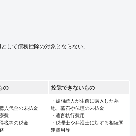
用として債務控除の対象とならない。
もの
控除できないもの
・被相続人が生前に購入した墓
購入代金の未払金
地、墓石や仏壇の未払金
療費
・遺言執行費用
得税等の税金
・税理士や弁護士に対する相続関
務
連費用等