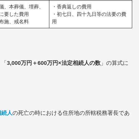
儀、本葬儀、埋葬、
・香典返しの費用
に要した費用
・初七日、四十九日等の法要の費
布施、戒名料
用
、「
3,000万円＋600万円×法定相続人の数
」の算式に
相続人
の死亡の時における住所地の所轄税務署長であ