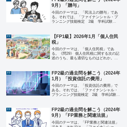
9月）「贈与」
今回のテーマは、「民法上の贈与」であ
る。それでは、「ファイナンシャル・プ
ランニング技能検定 2級 学科試験
（2024年9月8日実施）」で出題された過
去問にチャレンジしてみよう。ファイナ
ンシャル・プランニング技能検定 2級
【FP1級】2026年1月「個人住民
FP
学科試験（2024...
税」
今回のテーマは、「個人住民税」であ
る。《問29》 個人住民税に関する次の記
述のうち、最も適切なものはどれか。な
お、記載のない事項については考慮しな
いものとする。1) Ｘ市に住所を有する個
人事業主のＡさんが、Ｙ市に所在する事
FP2級の過去問を解こう（2024年
FP
業所で事業を行って...
1月）「投資信託の費用」
今回のテーマは、「投資信託の費用」で
ある。それでは、「ファイナンシャル・
プランニング技能検定 2級 学科試験
（2024年1月28日実施）」で出題された
過去問にチャレンジしてみよう。ファイ
ナンシャル・プランニング技能検定 2
FP2級の過去問を解こう（2024年
FP
級 学科試験（20...
9月）「FP業務と関連法規」
今回のテーマは、「FP業務と関連法規」
である。それでは、「ファイナンシャ