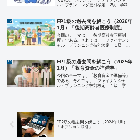
ル・プランニング技能検定 2級 学科試
験（2024年9月8日実施）」で出題された
過去問にチャレンジしてみよう。ファイ
ナンシャル・プランニング技能検定 2
FP1級の過去問を解こう（2026年
FP
級 学科試験（2...
1月）「後期高齢者医療制度」
今回のテーマは、「後期高齢者医療制
度」である。それでは、「ファイナンシ
ャル・プランニング技能検定 １級 学
科試験＜基礎編＞（2026年1月25日実
施）」で出題された過去問にチャレンジ
してみよう。ファイナンシャル・プラン
FP1級の過去問を解こう（2025年
FP
ニング技能検定 １級 ...
1月）「教育資金の準備等」
今回のテーマは、「教育資金の準備等」
である。それでは、「ファイナンシャ
ル・プランニング技能検定 １級 学科
試験＜基礎編＞（2025年1月26日実
施）」で出題された過去問にチャレンジ
してみよう。ファイナンシャル・プラン
ニング技能検定 １級 学...
FP2級の過去問を解こう（2024年1月）
「オプション取引」