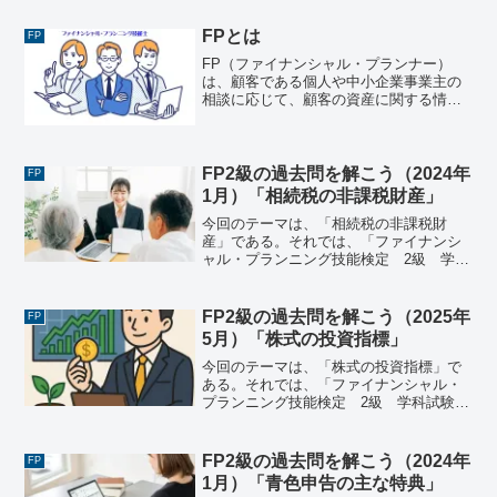
題された過去問にチャレンジしてみよ
う。ファイナンシャル・プランニング技
FPとは
FP
能検定 １級 学科試験...
FP（ファイナンシャル・プランナー）
は、顧客である個人や中小企業事業主の
相談に応じて、顧客の資産に関する情報
を収集・分析し、顧客のライフプランや
ニーズに合わせた貯蓄、投資、保険、税
務、不動産、相続・事業承継等について
のプランを立案し、アドバ...
FP2級の過去問を解こう（2024年
FP
1月）「相続税の非課税財産」
今回のテーマは、「相続税の非課税財
産」である。それでは、「ファイナンシ
ャル・プランニング技能検定 2級 学科
試験（2024年1月28日実施）」で出題さ
れた過去問にチャレンジしてみよう。フ
ァイナンシャル・プランニング技能検
FP2級の過去問を解こう（2025年
FP
定 2級 学科試験（...
5月）「株式の投資指標」
今回のテーマは、「株式の投資指標」で
ある。それでは、「ファイナンシャル・
プランニング技能検定 2級 学科試験
（2025年1月26日実施）」で出題された
過去問にチャレンジしてみよう。ファイ
ナンシャル・プランニング技能検定 2
FP2級の過去問を解こう（2024年
FP
級 学科試験（20...
1月）「青色申告の主な特典」