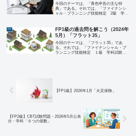
今回のテーマは、「青色申告の主な特
典」である。それでは、「ファイナンシ
ャル・プランニング技能検定 2級 学科
試験（2024年1月28日実施）」で出題さ
れた過去問にチャレンジしてみよう。フ
ァイナンシャル・プランニング技能検
FP1級の過去問を解こう（2024年
FP
定 2級 学科試験（...
5月）「フラット35」
今回のテーマは、「フラット35」であ
る。それでは、「ファイナンシャル・プ
ランニング技能検定 １級 学科試験＜
基礎編＞（2024年5月26日実施）」で出
題された過去問にチャレンジしてみよ
う。ファイナンシャル・プランニング技
能検定 １級 学科試...
【FP1級】2026年1月「火災保険」
【FP2級】CBT試験問題・2026年5月公表
分・学科「６つの係数」