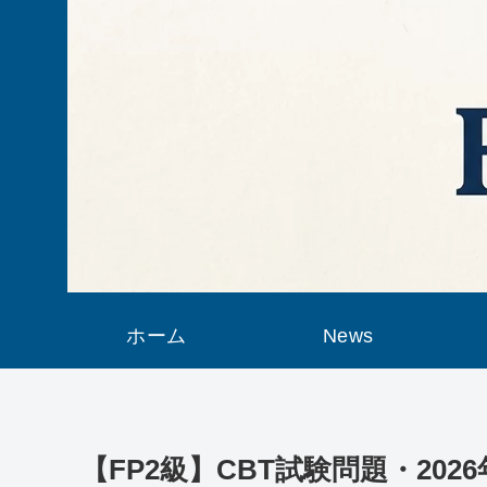
ホーム
News
【FP2級】CBT試験問題・20