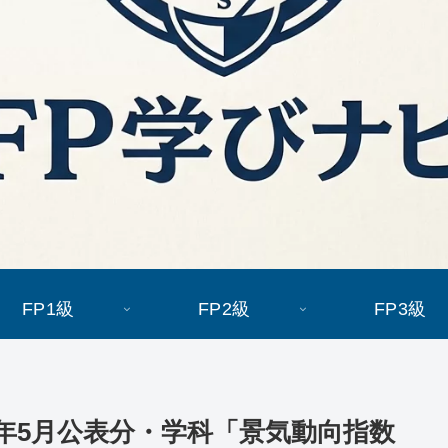
FP1級
FP2級
FP3級
26年5月公表分・学科「景気動向指数