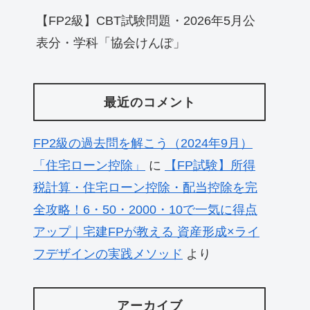
【FP2級】CBT試験問題・2026年5月公
表分・学科「協会けんぽ」
最近のコメント
FP2級の過去問を解こう（2024年9月）
「住宅ローン控除」
に
【FP試験】所得
税計算・住宅ローン控除・配当控除を完
全攻略！6・50・2000・10で一気に得点
アップ｜宅建FPが教える 資産形成×ライ
フデザインの実践メソッド
より
アーカイブ