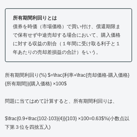
所有期間利回りとは
債券を時価（市場価格）で買い付け、償還期限ま
で保有せず中途売却する場合において、購入価格
に対する収益の割合（１年間に受け取る利子と１
年あたりの売却差損益の合計）をいう。
所有期間利回り(%) $=\frac{利率+\frac{売却価格-購入価格}
{所有期間}}{購入価格} ×100$
問題に当てはめて計算すると、所有期間利回りは、
$\frac{0.9+\frac{102-103}{4}}{103} ×100=0.63$%(小数点以
下第３位を四捨五入)