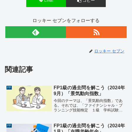
LINE
コピー
ロッキー セブンをフォローする
ロッキー セブン
関連記事
FP1級の過去問を解こう（2024年
FP
9月）「景気動向指数」
今回のテーマは、「景気動向指数」であ
る。それでは、「ファイナンシャル・プ
ランニング技能検定 １級 学科試験＜
基礎編＞（2024年9月8日実施）」で出題
された過去問にチャレンジしてみよう。
ファイナンシャル・プランニング技能検
FP1級の過去問を解こう（2024年
FP
定 １級 学科試験...
1月）「在職老齢年金」