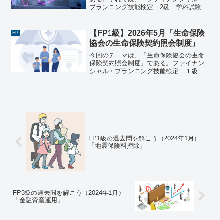
プランニング技能検定 2級 学科試験
（2024年1月28日実施）」で出題された
過去問にチャレンジしてみよう。ファイ
ナンシャル・プランニング技能検定 2
【FP1級】2026年5月「生命保険
FP
級 学科試験（20...
協会の生命保険契約照会制度」
今回のテーマは、「生命保険協会の生命
保険契約照会制度」である。ファイナン
シャル・プランニング技能検定 １級
学科試験＜基礎編＞（2026年5月24日実
施）《問９》 生命保険協会の生命保険契
約照会制度（以下、「本制度」という）
に関する次の記述...
FP1級の過去問を解こう（2024年1月）
「地震保険料控除」
FP3級の過去問を解こう（2024年1月）
「金融資産運用」