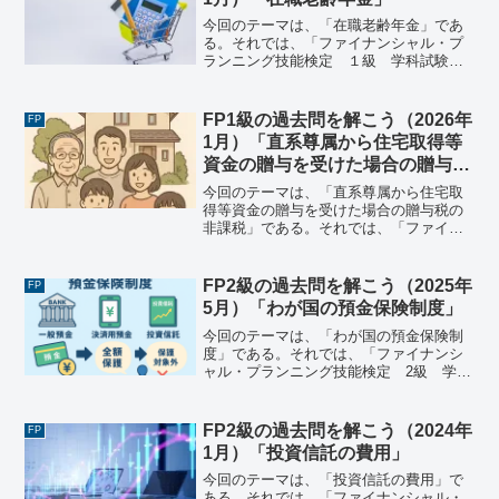
今回のテーマは、「在職老齢年金」であ
る。それでは、「ファイナンシャル・プ
ランニング技能検定 １級 学科試験＜
基礎編＞（2024年1月28日実施）」で出
題された過去問にチャレンジしてみよ
う。ファイナンシャル・プランニング技
FP1級の過去問を解こう（2026年
FP
能検定 １級 学科試...
1月）「直系尊属から住宅取得等
資金の贈与を受けた場合の贈与税
の非課税」
今回のテーマは、「直系尊属から住宅取
得等資金の贈与を受けた場合の贈与税の
非課税」である。それでは、「ファイナ
ンシャル・プランニング技能検定 １
級 学科試験＜基礎編＞（2026年1月25
日実施）」で出題された過去問にチャレ
FP2級の過去問を解こう（2025年
FP
ンジしてみよう。ファ...
5月）「わが国の預金保険制度」
今回のテーマは、「わが国の預金保険制
度」である。それでは、「ファイナンシ
ャル・プランニング技能検定 2級 学科
試験（2025年5月25日実施）」で出題さ
れた過去問にチャレンジしてみよう。フ
ァイナンシャル・プランニング技能検
FP2級の過去問を解こう（2024年
FP
定 2級 学科試験...
1月）「投資信託の費用」
今回のテーマは、「投資信託の費用」で
ある。それでは、「ファイナンシャル・