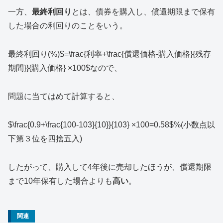
一方、
最終利回り
とは、債券を購入し、償還期限まで保有
した場合の利回りのことをいう。
最終利回り(%)$=\frac{利率+\frac{償還価格-購入価格}{残存
期間}}{購入価格} ×100$なので、
問題に当てはめて計算すると、
$\frac{0.9+\frac{100-103}{10}}{103} ×100=0.58$%(小数点以
下第３位を四捨五入)
したがって、購入して4年後に売却したほうが、償還期限
まで10年保有した場合よりも
高い
。
関連