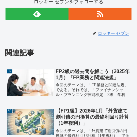
ロッキー セブンをフォローする
ロッキー セブン
関連記事
FP2級の過去問を解こう（2025年
FP
1月）「FP業務と関連法規」
今回のテーマは、「FP業務と関連法規」
である。それでは、「ファイナンシャ
ル・プランニング技能検定 2級 学科試
験（2025年1月26日実施）」で出題され
た過去問にチャレンジしてみよう。ファ
イナンシャル・プランニング技能検定 2
【FP1級】2026年1月「外貨建て
FP
級 学科試験（...
割引債の円換算の最終利回り計算
（1年複利）」
今回のテーマは、「外貨建て割引債の円
換算の最終利回り計算（1年複利）」であ