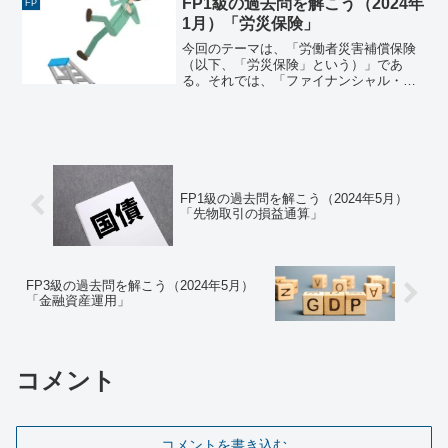
FP1級の過去問を解こう（2024年
FP
級 学科試験（202...
1月）「労災保険」
今回のテーマは、「労働者災害補償保険
（以下、「労災保険」という）」であ
る。それでは、「ファイナンシャル・プ
ランニング技能検定 １級 学科試験＜
基礎編＞（2024年1月28日実施）」で出
題された過去問にチャレンジしてみよ
う。ファイナンシャル・...
FP1級の過去問を解こう（2024年5月）
「先物取引の損益通算」
FP3級の過去問を解こう（2024年5月）
「金融資産運用」
コメント
コメントを書き込む