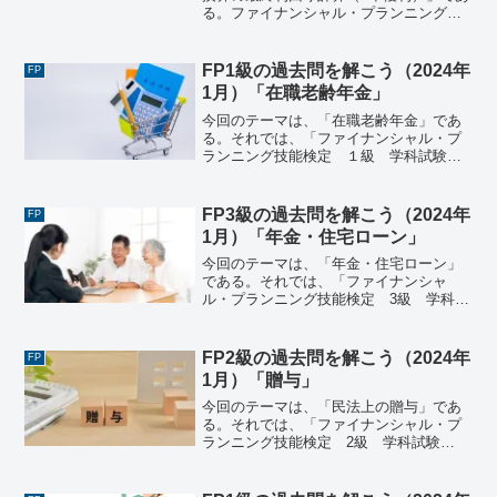
る。ファイナンシャル・プランニング技
能検定 １級 学科試験＜基礎編＞
（2026年1月25日実施）《問21》《問
21》 下記の〈条件〉で、為替予約を付け
FP1級の過去問を解こう（2024年
FP
ずに円貨を米ドル...
1月）「在職老齢年金」
今回のテーマは、「在職老齢年金」であ
る。それでは、「ファイナンシャル・プ
ランニング技能検定 １級 学科試験＜
基礎編＞（2024年1月28日実施）」で出
題された過去問にチャレンジしてみよ
う。ファイナンシャル・プランニング技
FP3級の過去問を解こう（2024年
FP
能検定 １級 学科試...
1月）「年金・住宅ローン」
今回のテーマは、「年金・住宅ローン」
である。それでは、「ファイナンシャ
ル・プランニング技能検定 3級 学科試
験（2024年1月28日実施）」で出題され
た過去問にチャレンジしてみよう。ファ
イナンシャル・プランニング技能検定 3
FP2級の過去問を解こう（2024年
FP
級 学科試験（2...
1月）「贈与」
今回のテーマは、「民法上の贈与」であ
る。それでは、「ファイナンシャル・プ
ランニング技能検定 2級 学科試験
（2024年1月28日実施）」で出題された
過去問にチャレンジしてみよう。ファイ
ナンシャル・プランニング技能検定 2