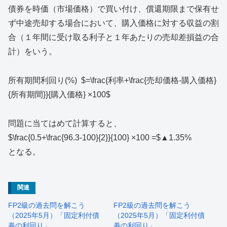
債券を時価（市場価格）で買い付け、償還期限まで保有せ
ず中途売却する場合において、購入価格に対する収益の割
合（１年間に受け取る利子と１年あたりの売却差損益の合
計）をいう。
所有期間利回り(%) $=\frac{利率+\frac{売却価格-購入価格}
{所有期間}}{購入価格} ×100$
問題に当てはめて計算すると、
$\frac{0.5+\frac{96.3-100}{2}}{100} ×100 =$▲1.35%
となる。
関連
FP2級の過去問を解こう
FP2級の過去問を解こう
（2025年5月）「固定利付債
（2025年5月）「固定利付債
券の利回り」
券の利回り」