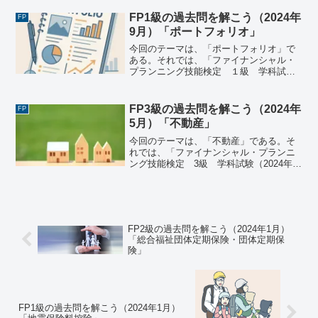
た過去問にチャレンジしてみよう。ファ
イナンシャル・プランニング技能検定
FP1級の過去問を解こう（2024年
FP
１級 学科試験...
9月）「ポートフォリオ」
今回のテーマは、「ポートフォリオ」で
ある。それでは、「ファイナンシャル・
プランニング技能検定 １級 学科試験
＜応用編＞（2024年9月8日実施）」で出
題された過去問にチャレンジしてみよ
う。ファイナンシャル・プランニング技
FP3級の過去問を解こう（2024年
FP
能検定 １級 学科試...
5月）「不動産」
今回のテーマは、「不動産」である。そ
れでは、「ファイナンシャル・プランニ
ング技能検定 3級 学科試験（2024年5
月26日実施）」で出題された過去問にチ
ャレンジしてみよう。ファイナンシャ
ル・プランニング技能検定 3級 学科試
験（2024年5...
FP2級の過去問を解こう（2024年1月）
「総合福祉団体定期保険・団体定期保
険」
FP1級の過去問を解こう（2024年1月）