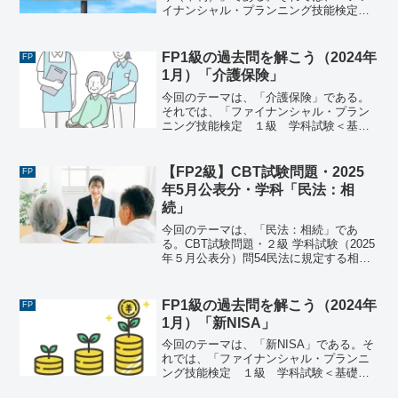
イナンシャル・プランニング技能検定
１級 学科試験＜基礎編＞（2024年5月
26日実施）」で出題された過去問にチャ
レンジしてみよう。ファイナンシャル・
FP1級の過去問を解こう（2024年
FP
プランニング技能検...
1月）「介護保険」
今回のテーマは、「介護保険」である。
それでは、「ファイナンシャル・プラン
ニング技能検定 １級 学科試験＜基礎
編＞（2024年1月28日実施）」で出題さ
れた過去問にチャレンジしてみよう。フ
ァイナンシャル・プランニング技能検
【FP2級】CBT試験問題・2025
FP
定 １級 学科試験＜...
年5月公表分・学科「民法：相
続」
今回のテーマは、「民法：相続」であ
る。CBT試験問題・２級 学科試験（2025
年５月公表分）問54民法に規定する相続
に関する次の記述のうち、最も適切なも
のはどれか。1) 相続の単純承認をした相
続人は、被相続人の財産のうち、積極財
FP1級の過去問を解こう（2024年
FP
産のみを相...
1月）「新NISA」
今回のテーマは、「新NISA」である。そ
れでは、「ファイナンシャル・プランニ
ング技能検定 １級 学科試験＜基礎編
＞（2024年1月28日実施）」で出題され